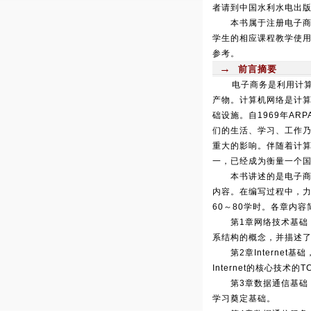
者请到中国水利水电出
本书属于注册电子商务
学生的相应课程教学使
参考。
→
前言摘要
电子商务是利用计
产物。计算机网络是计
础设施。自
1969
年
ARP
们的生活、学习、工作
重大的影响。伴随着计
一，已经成为衡量一个
本书讲述的是电子商务
内容。在编写过程中，
60
～
80
学时。各章内容
第
1
章网络技术基础
系结构的概念，并描述
第
2
章
Internet
基础
Internet
的核心技术的
TC
第
3
章数据通信基础
学习奠定基础。