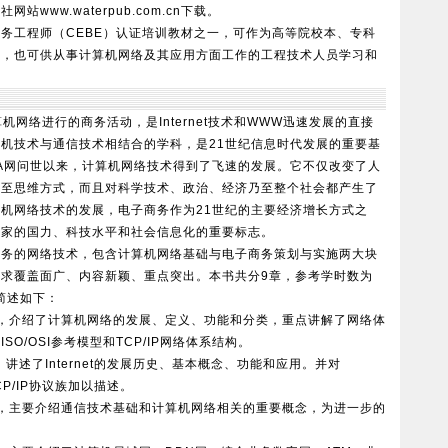
版社网站
www.waterpub.com.cn
下载。
工程师（CEBE）认证培训教材之一，可作为高等院校本、专科
用，也可供从事计算机网络及其应用方面工作的工程技术人员学习和
算机网络进行的商务活动，是
Internet
技术和
WWW
迅速发展的直接
算机技术与通信技术相结合的学科，是
21
世纪信息时代发展的重要基
A
网问世以来，计算机网络技术得到了飞速的发展。它不仅改变了人
乃至思维方式，而且对科学技术、政治、经济乃至整个社会都产生了
算机网络技术的发展，电子商务作为
21
世纪的主要经济增长方式之
国家的国力、科技水平和社会信息化的重要标志。
的网络技术，包含计算机网络基础与电子商务策划与实施两大块
力求覆盖面广、内容新颖、重点突出。本书共分
9
章，参考学时数为
简述如下：
，介绍了计算机网络的发展、定义、功能和分类，重点讲解了网络体
了
ISO/OSI
参考模型和
TCP/IP
网络体系结构。
，讲述了
Internet
的发展历史、基本概念、功能和应用。并对
P/IP
协议族加以描述。
，主要介绍通信技术基础和计算机网络相关的重要概念，为进一步的