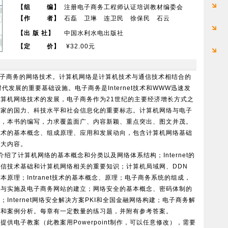
【组 编】
注册电子商务工程师认证培训教材编委会
【作 者】
石磊 卫琳 连卫民 徐保民 石云
【出 版 社】
中国水利水电出版社
【定 价】
¥32.00元
商务的网络技术。计算机网络是计算机技术与通信技术相结合的
代发展的重要基础设施。电子商务是Internet技术和WWW迅速发
算机网络技术的发展，电子商务作为21世纪的主要经济增长方式之
国家的国力、科技水平和社会信息化的重要标志。计算机网络与电子
异，本书的编写，力求覆盖面广、内容新颖、重点突出、图文并茂。
技术的基本概念、组成原理、应用和发展动向，包含计算机网络基础
两大内容。
了计算机网络的基本概念和分类以及网络体系结构；Internet的
信技术基础和计算机网络相关的重要知识；计算机局域网、DDN
原理；Intranet技术的基本概念、原理；电子商务系统的组成，
划与实施及电子商务网站的建立；网络安全的基本概念、密码体制的
Internet网络安全解决方案PKI和全国金融网络构建；电子商务解
架和案例分析。每章有一定数量的练习题，并附有参考答案。
电子教案（此教案用Powerpoint制作，可以任意修改），需要